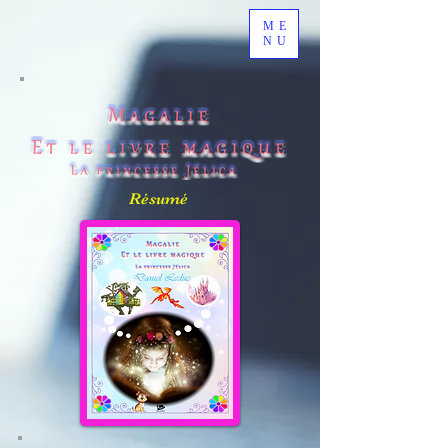
ME
NU
Résumé