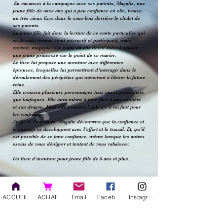
En vacances à la campagne avec ses parents, Magalie, une
jeune fille de onze ans qui a peu confiance en elle, trouve
un très vieux livre dans le sous-bois derrière le chalet de
ses parents.
La jeune fille fait donc la lecture de ce conte particulier qui
se dévoile comme étant interactif et participatif, mais
surtout, magique ! Un conte où elle devra aider à sauver
une jeune princesse sur le point de se marier.
Le livre lui propose une aventure avec différentes
épreuves, lesquelles lui permettront d’interagir dans le
déroulement des péripéties qui mèneront à libérer la future
reine.
Elle croisera plusieurs personnages tous aussi particuliers
que loufoques. Elle aura même à faire face à une sorcière
et son dragon. Mais elle trouvera l’aide qu’il lui faut pour
les confronter.
Au fil de l’aventure, Magalie découvrira que la confiance et
le courage se développent avec l’effort et le travail. Et, qu’il
est possible de se faire confiance, même lorsque les autres
essais de vous dénigrer et tentent de vous rabaisser.
Un livre d’aventure pour jeune fille de 8 ans et plus.
© 2019 Proudly created by Daniel
ACCUEIL
ACHAT
Email
Facebook
Instagram
Leduc with Wix.com
© Copyright