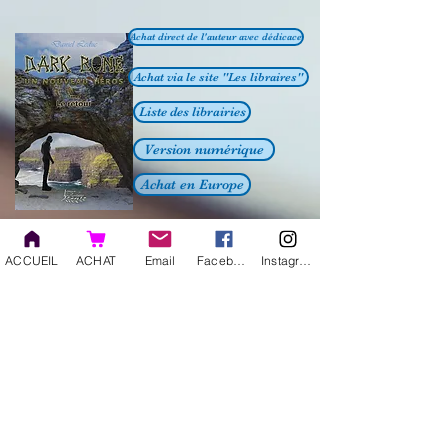
Achat direct de l'auteur avec dédicace
Achat via le site ''Les libraires''
Liste des librairies
Version numérique
Achat en Europe
ACCUEIL
ACHAT
Email
Facebook
Instagram