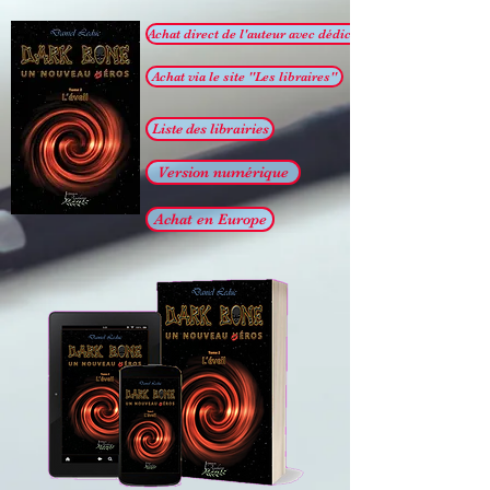
Achat direct de l'auteur avec dédicace
Achat via le site ''Les libraires''
Liste des librairies
Version numérique
Achat en Europe