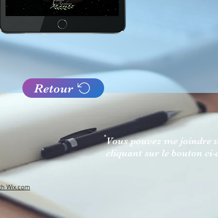
Retour
Vous pouvez me joindre v
cliquant sur le bouton ci-
ith Wix.com